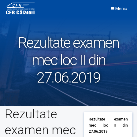
Skip
Meniu
to
content
Rezultate examen
mec loc II din
27.06.2019
Rezultate
Rezultate examen
examen mec
mec loc II din
27.06.2019