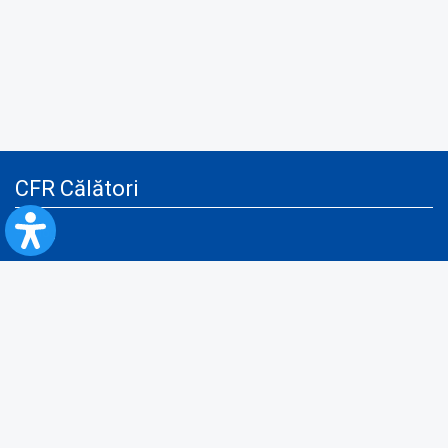
CFR Călători
Blog
Servicii pentru reclamă și publicitate
Politica de Confidenţialitate
Politica de Cookies
Politica monitorizare video/audio-video
Politica de protecție a datelor cu caracter personal
Protocol de colaborare cu Direcția Generală pentru Evidența