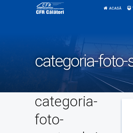
Skip
ACASĂ
to
content
categoria-foto
categoria-
foto-