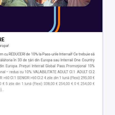
RE
uropa!
m cu REDUCERI de 10% la Pass-urile Interrail! Ce trebuie să
călătoria în 33 de țări din Europa sau Interrail One Country
 din Europa. Prețuri Interrail Global Pass Promoţional 10%
ţional – redus cu 10%: VALABILITATE ADULT Cl.1 ADULT Cl.2
60 Cl.1 SENIOR >60 Cl.2 4 zile din 1 lună (Flexi) 295,00 €
€ 5 zile din 1 lună (Flexi) 338,00 € 254,00 € 0 € 254,00 €
i)…