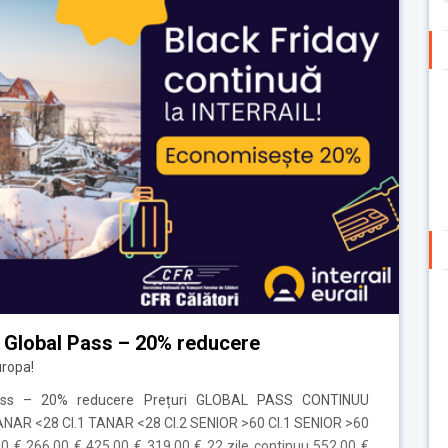
il Global Pass – 20% reducere
uropa!
l Pass – 20% reducere Prețuri GLOBAL PASS CONTINUU
NAR <28 Cl.1 TANAR <28 Cl.2 SENIOR >60 Cl.1 SENIOR >60
00 € 266,00 € 425,00 € 319,00 € 22 zile continuu 552,00 €