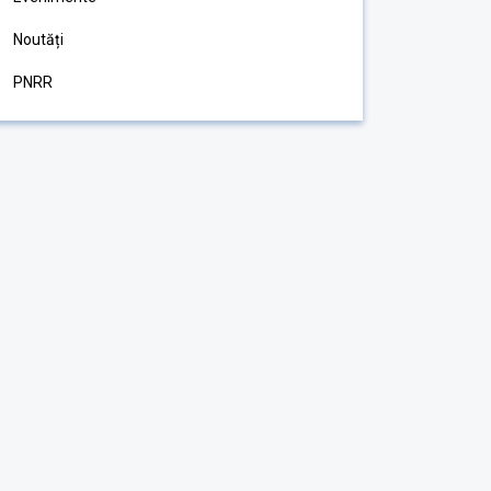
Noutăți
PNRR