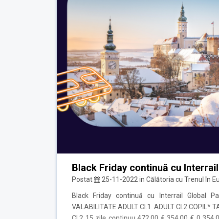
Black Friday continuă cu Interra
Postat
25-11-2022
in
Călătoria cu Trenul în E
Black Friday continuă cu Interrail Globa
VALABILITATE ADULT Cl.1 ADULT Cl.2 COPIL* TA
Cl.2 15 zile continuu 472,00 € 354,00 € 0 354,