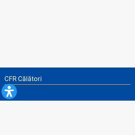
CFR Călători
Blog
Servicii pentru reclamă și publicitate
Politica de Confidenţialitate
Politica de Cookies
Politica monitorizare video/audio-video