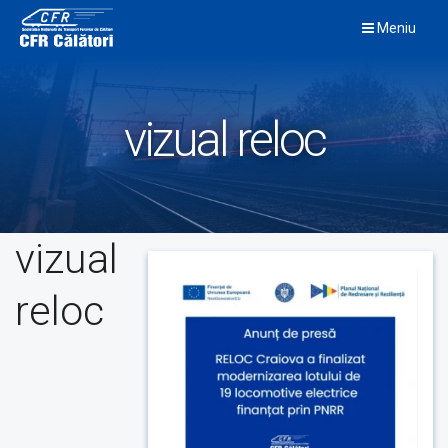
Skip
Meniu
to
content
vizual reloc
vizual
reloc