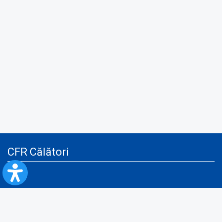
CFR Călători
Blog
Servicii pentru reclamă și publicitate
Politica de Confidenţialitate