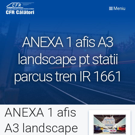
Skip
Meniu
to
content
ANEXA 1 afis A3
landscape pt statii
parcus tren IR 1661
ANEXA 1 afis
A3 landscape