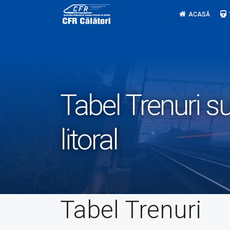
Skip
ACASĂ
to
content
Tabel Trenuri s
litoral
Tabel Trenuri