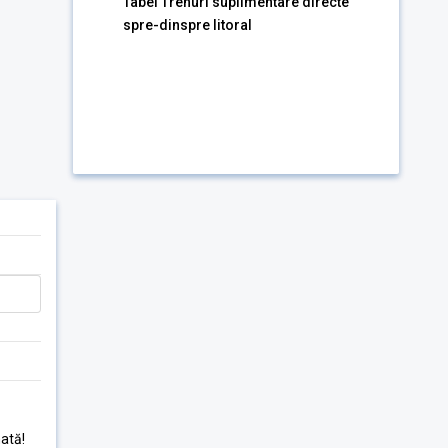
Tabel Trenuri suplimentare directe
spre-dinspre litoral
ată!