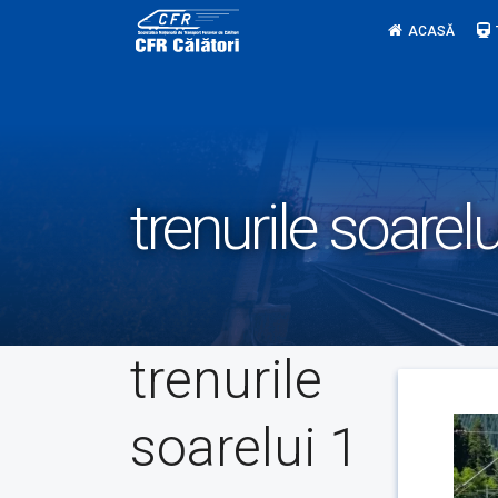
Skip
ACASĂ
to
content
trenurile soarelu
trenurile
soarelui 1