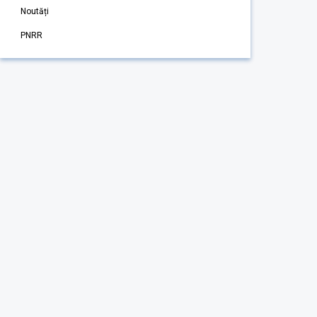
Noutăți
PNRR