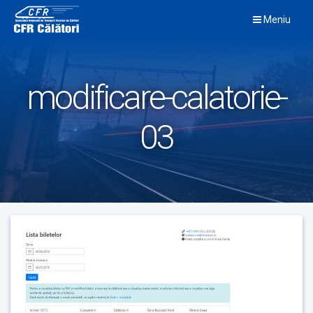
Skip
Meniu
to
content
modificare-calatorie-
03