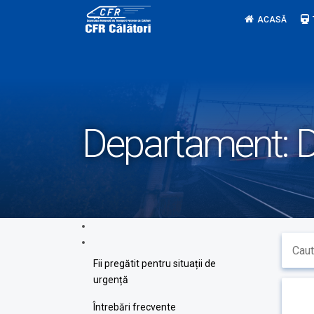
Skip
ACASĂ
to
content
Departament:
D
Fii pregătit pentru situații de
urgență
Întrebări frecvente