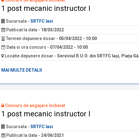
Concurs de angajare încheiat
1 post mecanic instructor I
Sucursala
-
SRTFC Iasi
Publicat la data
-
18/03/2022
Termen depunere dosar
-
05/04/2022 - 10:00
Data si ora concurs
-
07/04/2022 - 10:00
Locatie depunere dosar
-
Serviciul R.U.O. din SRTFC Iași, Piața Găr
MAI MULTE DETALII
Concurs de angajare încheiat
1 post mecanic instructor I
Sucursala
-
SRTFC Iasi
Publicat la data
-
24/06/2021