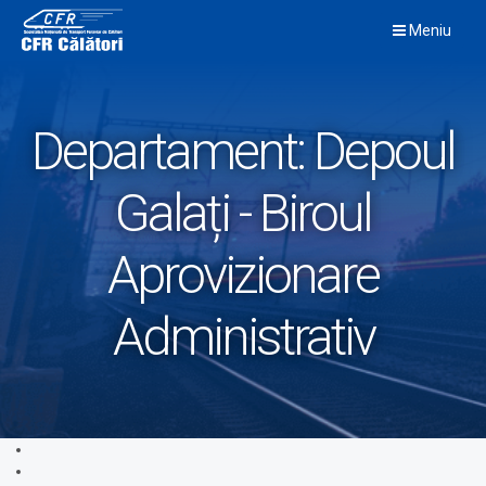
Skip
Meniu
to
content
Departament:
Depoul
Galați - Biroul
Aprovizionare
Administrativ