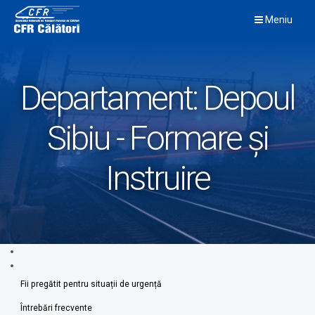
Skip
Meniu
to
content
Departament:
Depoul
Sibiu - Formare și
Instruire
Fii pregătit pentru situații de urgență
Întrebări frecvente