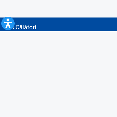
CFR Călători
Blog
Servicii pentru reclamă și publicitate
Politica de Confidenţialitate
Politica de Cookies
Politica monitorizare video/audio-video
Politica de protecție a datelor cu caracter personal
Protocol de colaborare cu Direcția Generală pentru Evidența
Persoanelor de furnizare a unor date din Registrul Național de Evidența
Persoanelor
A.N.P.C.