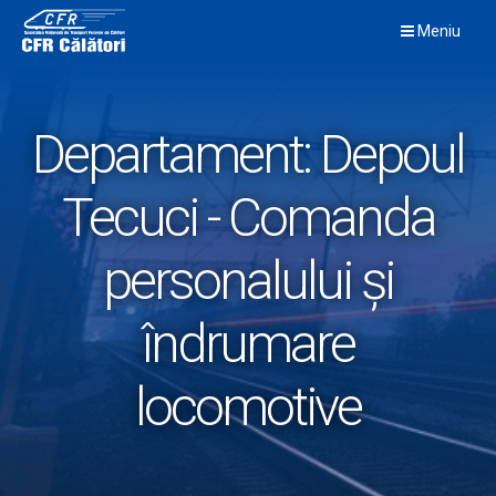
Skip
Meniu
to
content
Departament:
Depoul
Tecuci - Comanda
personalului şi
îndrumare
locomotive