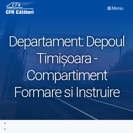
Skip
Meniu
to
content
Departament:
Depoul
Timişoara -
Compartiment
Formare si Instruire