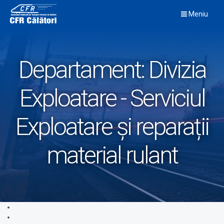
Skip
Meniu
to
content
Departament:
Divizia
Exploatare - Serviciul
Exploatare și reparații
material rulant