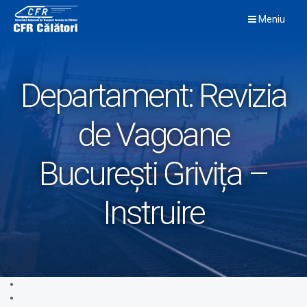
Skip
Meniu
to
content
Departament:
Revizia
de Vagoane
București Grivița –
Instruire