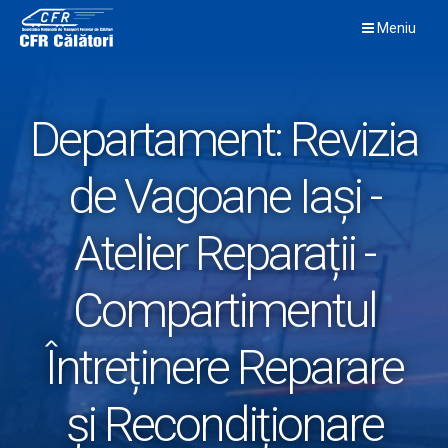
Skip
Meniu
to
content
Departament:
Revizia
de Vagoane Iași -
Atelier Reparații -
Compartimentul
Întreținere Reparare
și Recondiționare