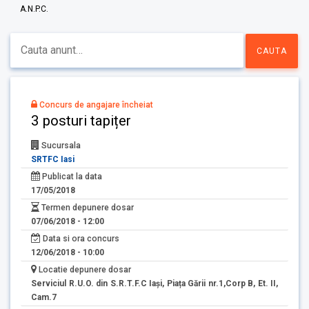
A.N.P.C.
Concurs de angajare încheiat
3 posturi tapițer
Sucursala
SRTFC Iasi
Publicat la data
17/05/2018
Termen depunere dosar
07/06/2018 - 12:00
Data si ora concurs
12/06/2018 - 10:00
Locatie depunere dosar
Serviciul R.U.O. din S.R.T.F.C Iași, Piața Gării nr.1,Corp B, Et. II,
Cam.7