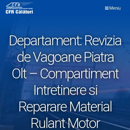
Skip
Meniu
to
content
Departament:
Revizia
de Vagoane Piatra
Olt – Compartiment
Intretinere si
Reparare Material
Rulant Motor