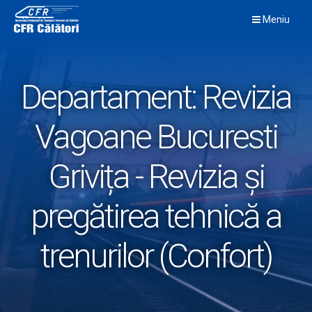
Skip
Meniu
to
content
Departament:
Revizia
Vagoane Bucuresti
Grivița - Revizia și
pregătirea tehnică a
trenurilor (Confort)