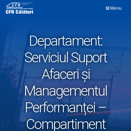
Skip
Meniu
to
content
Departament:
Serviciul Suport
Afaceri și
Managementul
Performanței –
Compartiment