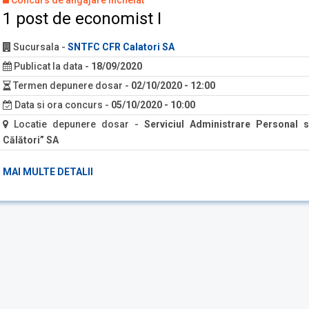
Concurs de angajare încheiat
1 post de economist I
Sucursala
-
SNTFC CFR Calatori SA
Publicat la data
-
18/09/2020
Termen depunere dosar
-
02/10/2020 - 12:00
Data si ora concurs
-
05/10/2020 - 10:00
Locatie depunere dosar
-
Serviciul Administrare Personal si
Călători” SA
MAI MULTE DETALII