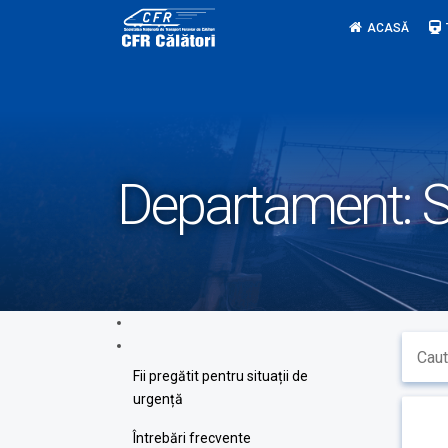
Skip
ACASĂ
to
content
Departament:
S
Fii pregătit pentru situații de
urgență
Întrebări frecvente