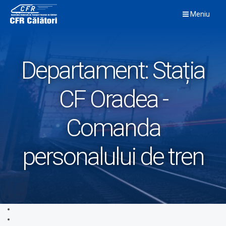
Skip
Meniu
to
content
Departament:
Stația
CF Oradea -
Comanda
personalului de tren