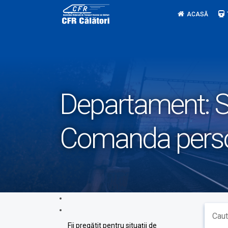
Skip
ACASĂ
to
content
Departament:
S
Comanda person
Fii pregătit pentru situații de