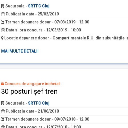
Sucursala
-
SRTFC Cluj
Publicat la data
-
25/02/2019
Termen depunere dosar
-
07/03/2019 - 12:00
Data si ora concurs
-
12/03/2019 - 10:00
Locatie depunere dosar
-
Compartimentele R.U. din subunitățile la
MAI MULTE DETALII
Concurs de angajare încheiat
30 posturi șef tren
Sucursala
-
SRTFC Cluj
Publicat la data
-
21/06/2018
Termen depunere dosar
-
09/07/2018 - 12:00
Data si ora concurs
-
12/07/2018 - 11:00