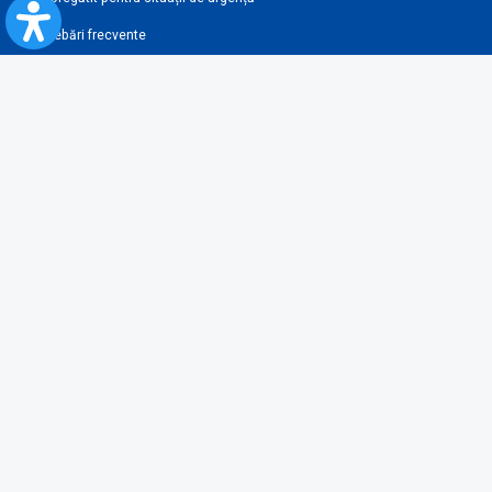
Întrebări frecvente
Reguli pentru călătoria cu trenul
Îmbunătățirea accesibilității
Link-uri utile şi parteneri
Condiţii de utilizare
Termeni şi condiţii
Harta Site
Legislaţie
Contravenţii
Condiţii generale de transport
Newsletter
Abonează-te la newsletter și fii la curent cu toate noutățile și ofertele
noastre!