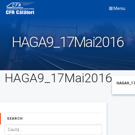
Skip
Meniu
to
content
HAGA9_17Mai2016
HAGA9_17Mai2016
HAGA9_17
SEARCH