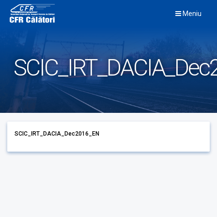
Skip
Meniu
to
content
SCIC_IRT_DACIA_Dec
SCIC_IRT_DACIA_Dec2016_EN