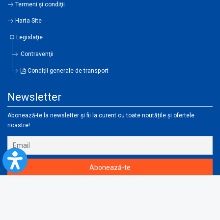
Termeni şi condiţii
Harta Site
Legislaţie
Contravenţii
Condiţii generale de transport
Newsletter
Abonează-te la newsletter și fii la curent cu toate noutățile și ofertele
noastre!
Instalează-ți aplicația CFR Călători și cumpără-ți biletul direct de pe telefon!