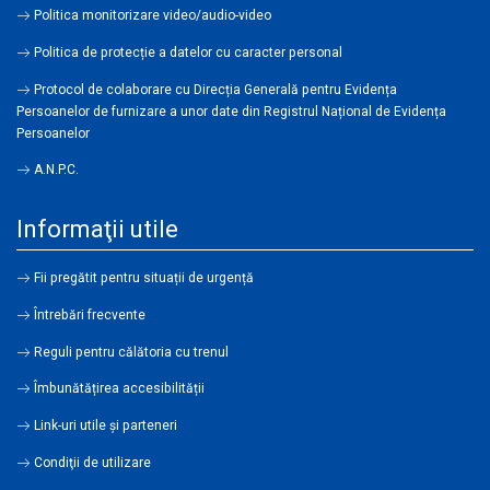
Politica monitorizare video/audio-video
Politica de protecție a datelor cu caracter personal
Protocol de colaborare cu Direcția Generală pentru Evidența
Persoanelor de furnizare a unor date din Registrul Național de Evidența
Persoanelor
A.N.P.C.
Informaţii utile
Fii pregătit pentru situații de urgență
Întrebări frecvente
Reguli pentru călătoria cu trenul
Îmbunătățirea accesibilității
Link-uri utile şi parteneri
Condiţii de utilizare