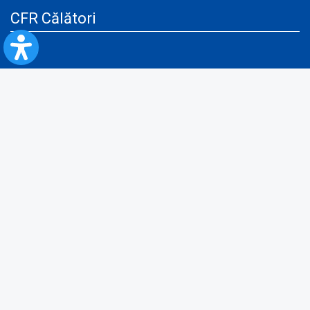
CFR Călători
Blog
Servicii pentru reclamă și publicitate
Politica de Confidenţialitate
Politica de Cookies
Politica monitorizare video/audio-video
Politica de protecție a datelor cu caracter personal
Protocol de colaborare cu Direcția Generală pentru Evidența
Persoanelor de furnizare a unor date din Registrul Național de Evidența
Persoanelor
A.N.P.C.
Informaţii utile
Fii pregătit pentru situații de urgență