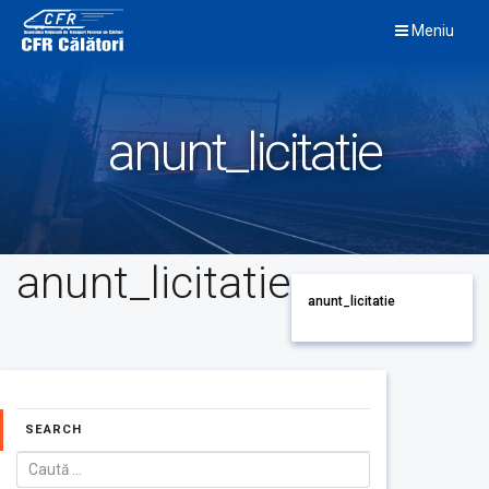
Skip
Meniu
to
content
anunt_licitatie
anunt_licitatie
anunt_licitatie
SEARCH