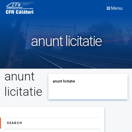
Skip
Meniu
to
content
anunt licitatie
anunt
anunt licitatie
licitatie
SEARCH