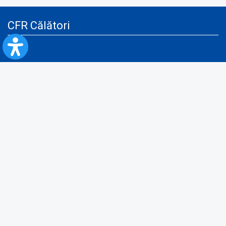
CFR Călători
Blog
Servicii pentru reclamă și publicitate
Politica de Confidenţialitate
Politica de Cookies
Politica monitorizare video/audio-video
Politica de protecție a datelor cu caracter personal
Protocol de colaborare cu Direcția Generală pentru Evidența
Persoanelor de furnizare a unor date din Registrul Național de Evidența
Persoanelor
A.N.P.C.
Informaţii utile