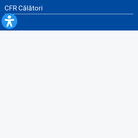
CFR Călători
Blog
Servicii pentru reclamă și publicitate
Politica de Confidenţialitate
Politica de Cookies
Politica monitorizare video/audio-video
Politica de protecție a datelor cu caracter personal
Protocol de colaborare cu Direcția Generală pentru Evidența
Persoanelor de furnizare a unor date din Registrul Național de Evidența
Persoanelor
A.N.P.C.
Informaţii utile
Fii pregătit pentru situații de urgență