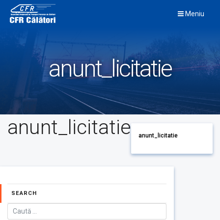
Skip
Meniu
to
content
anunt_licitatie
anunt_licitatie
anunt_licitatie
SEARCH