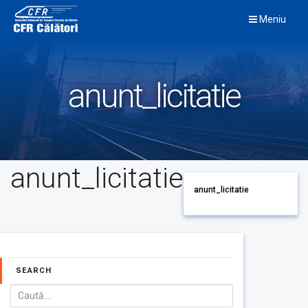
Skip
Meniu
to
content
anunt_licitatie
anunt_licitatie
anunt_licitatie
SEARCH