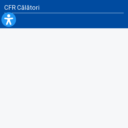
CFR Călători
Blog
Servicii pentru reclamă și publicitate
Politica de Confidenţialitate
Politica de Cookies
Politica monitorizare video/audio-video
Politica de protecție a datelor cu caracter personal
Protocol de colaborare cu Direcția Generală pentru Evidența
Persoanelor de furnizare a unor date din Registrul Național de Evidența
Persoanelor
A.N.P.C.
Informaţii utile
Fii pregătit pentru situații de urgență