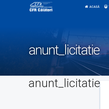
Skip
ACASĂ
to
content
anunt_licitatie
anunt_licitatie