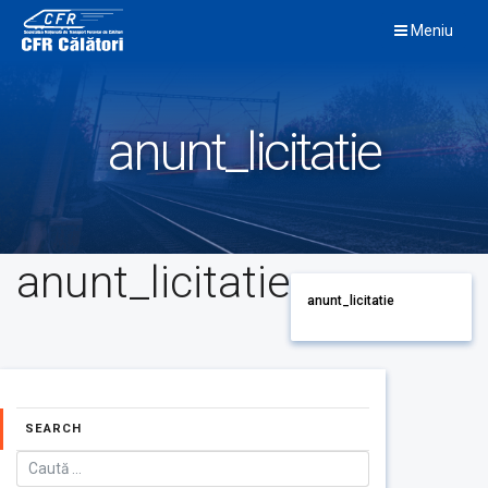
Skip
Meniu
to
content
anunt_licitatie
anunt_licitatie
anunt_licitatie
SEARCH