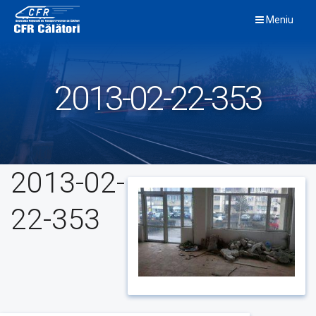
Skip
Meniu
to
content
2013-02-22-353
2013-02-
22-353