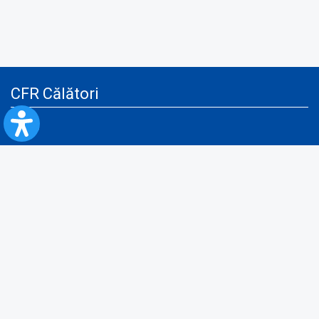
CFR Călători
Blog
Servicii pentru reclamă și publicitate
Politica de Confidenţialitate
Politica de Cookies
Politica monitorizare video/audio-video
Politica de protecție a datelor cu caracter personal
Protocol de colaborare cu Direcția Generală pentru Evidența
Persoanelor de furnizare a unor date din Registrul Național de Evidența
Persoanelor