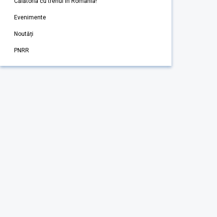
Călătoria cu trenul în România!
Evenimente
Noutăți
PNRR