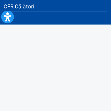
CFR Călători
Blog
Servicii pentru reclamă și publicitate
Politica de Confidenţialitate
Politica de Cookies
Politica monitorizare video/audio-video
Politica de protecție a datelor cu caracter personal
Protocol de colaborare cu Direcția Generală pentru Evidența
Persoanelor de furnizare a unor date din Registrul Național de Evidența
Persoanelor
A.N.P.C.
Informaţii utile
Fii pregătit pentru situații de urgență