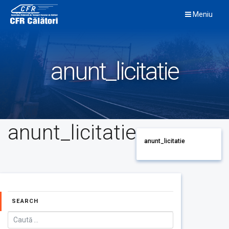
Skip
Meniu
to
content
anunt_licitatie
anunt_licitatie
anunt_licitatie
SEARCH