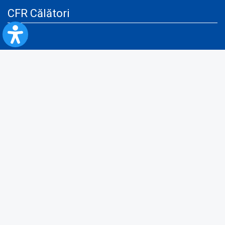
CFR Călători
Blog
Servicii pentru reclamă și publicitate
Politica de Confidenţialitate
Politica de Cookies
Politica monitorizare video/audio-video
Politica de protecție a datelor cu caracter personal
Protocol de colaborare cu Direcția Generală pentru Evidența
Persoanelor de furnizare a unor date din Registrul Național de Evidența
Persoanelor
A.N.P.C.
Informaţii utile
Fii pregătit pentru situații de urgență