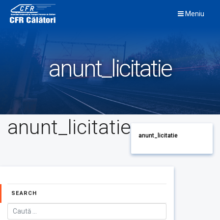
Skip
Meniu
to
content
anunt_licitatie
anunt_licitatie
anunt_licitatie
SEARCH