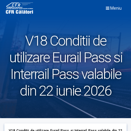
Skip
Meniu
to
content
V18 Conditii de
utilizare Eurail Pass si
Interrail Pass valabile
din 22 iunie 2026
V18 Conditii de utilizare Eurail Pass si Interrail Pass valabile din 22