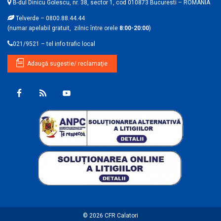
B-dul Dinicu Golescu, nr. 38, sector 1, cod 010873 Bucuresti – ROMANIA
Telverde – 0800.88.44.44
(numar apelabil gratuit, zilnic între orele
8:00-20:00
)
021/9521 – tel info trafic local
Adaugă sugestie/ reclamaţie
© 2026
CFR Calatori