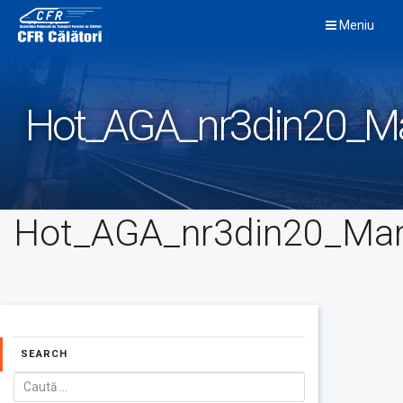
Skip
Meniu
to
content
Hot_AGA_nr3din20_Ma
Hot_AGA_nr3din20_Mar
SEARCH