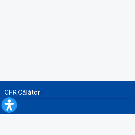
CFR Călători
Blog
Servicii pentru reclamă și publicitate
Politica de Confidenţialitate