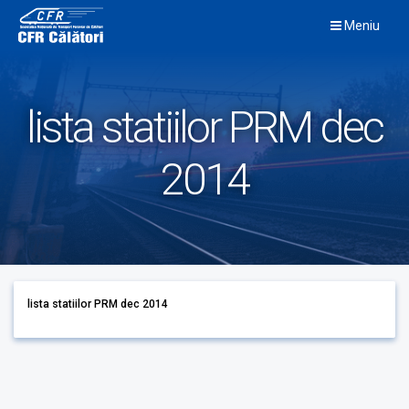
Skip
Meniu
to
content
lista statiilor PRM dec
2014
lista statiilor PRM dec 2014