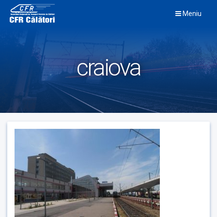
Skip
Meniu
to
content
craiova