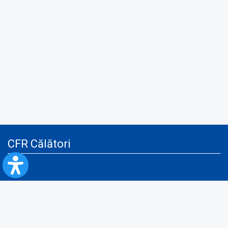
CFR Călători
Blog
Servicii pentru reclamă și publicitate
Politica de Confidenţialitate
Politica de Cookies