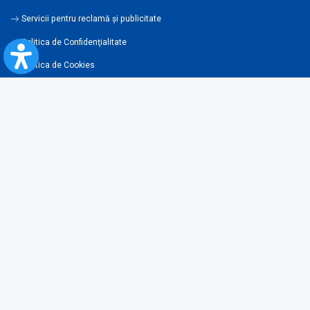
Servicii pentru reclamă și publicitate
Politica de Confidenţialitate
Politica de Cookies
Politica monitorizare video/audio-video
Politica de protecție a datelor cu caracter personal
Protocol de colaborare cu Direcția Generală pentru Evidența
Persoanelor de furnizare a unor date din Registrul Național de Evidența
Persoanelor
A.N.P.C.
Informaţii utile
Fii pregătit pentru situații de urgență
Întrebări frecvente
Reguli pentru călătoria cu trenul