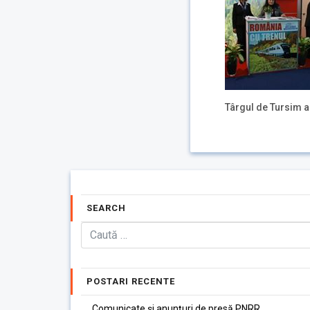
Târgul de Tursim a
SEARCH
POSTARI RECENTE
Comunicate și anunțuri de presă PNRR