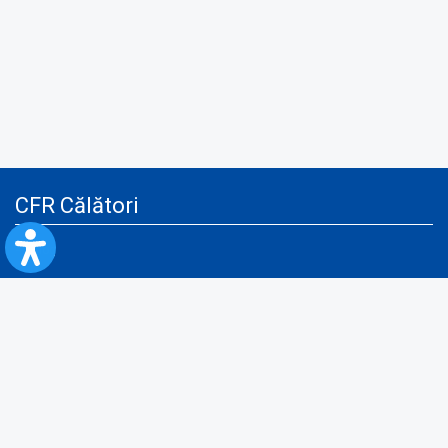
CFR Călători
Blog
Servicii pentru reclamă și publicitate
Politica de Confidenţialitate
Politica de Cookies
Politica monitorizare video/audio-video
Politica de protecție a datelor cu caracter personal