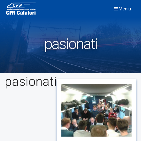
Skip
Meniu
to
content
pasionati
pasionati