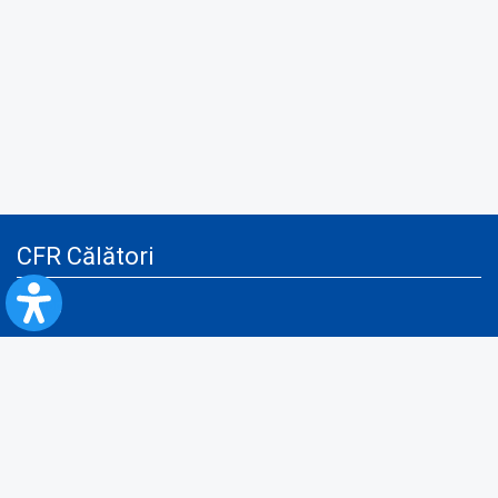
CFR Călători
Blog
Servicii pentru reclamă și publicitate
Politica de Confidenţialitate
Politica de Cookies
Politica monitorizare video/audio-video
Politica de protecție a datelor cu caracter personal