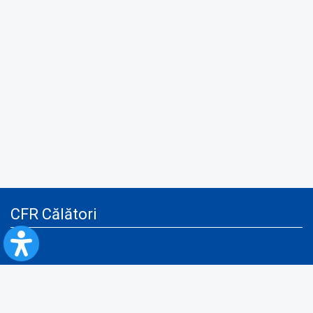
CFR Călători
Blog
Servicii pentru reclamă și publicitate
Politica de Confidenţialitate