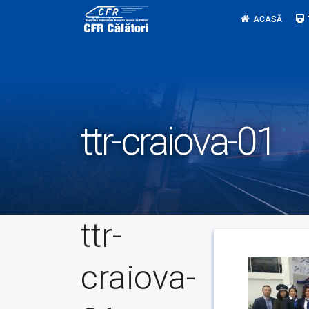
Skip
ACASĂ
to
content
ttr-craiova-01
ttr-
craiova-