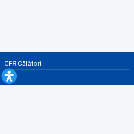
CFR Călători
Blog
Servicii pentru reclamă și publicitate
Politica de Confidenţialitate
Politica de Cookies
Politica monitorizare video/audio-video
Politica de protecție a datelor cu caracter personal