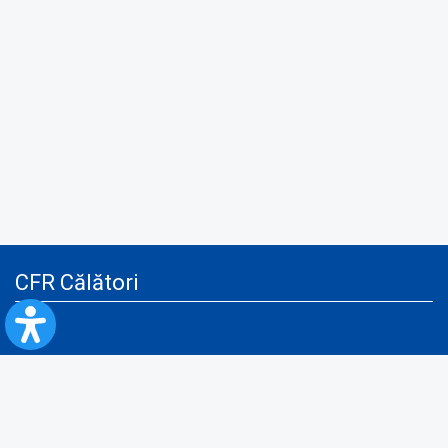
CFR Călători
Blog
Servicii pentru reclamă și publicitate
Politica de Confidenţialitate
Politica de Cookies